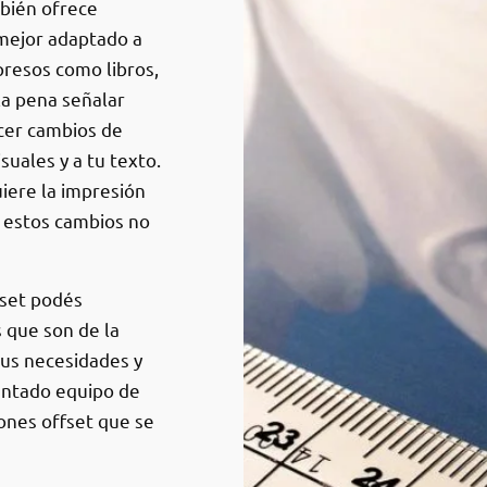
mbién ofrece
 mejor adaptado a
resos como libros,
 la pena señalar
acer cambios de
suales y a tu texto.
iere la impresión
, estos cambios no
fset podés
 que son de la
tus necesidades y
entado equipo de
ones offset que se