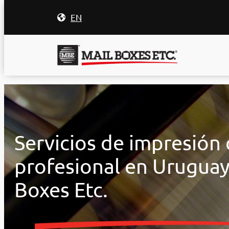
EN
Saltar
al
contenido
Servicios de impresión 
profesional en Uruguay
Boxes Etc.