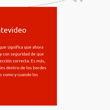
ntevideo
que significa que ahora
 y con seguridad de que
rección correcta. Es más,
les dentro de los bordes
os como y cuando los