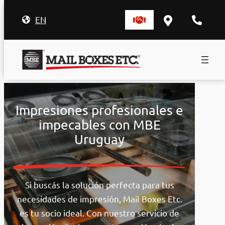
EN
Saltar
al
Impresiones profesionales e
contenido
impecables con MBE
Uruguay
Si buscás la solución perfecta para tus
necesidades de impresión, Mail Boxes Etc.
es tu socio ideal. Con nuestro servicio de