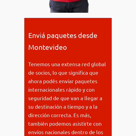
Enviá paquetes desde
Montevideo
Tenemos una extensa red global
de socios, lo que significa que
ahora podés enviar paquetes
internacionales rápido y con
seguridad de que van a llegar a
su destinación a tiempo y a la
dirección correcta. Es más,
también podemos asistirte con
envíos nacionales dentro de los