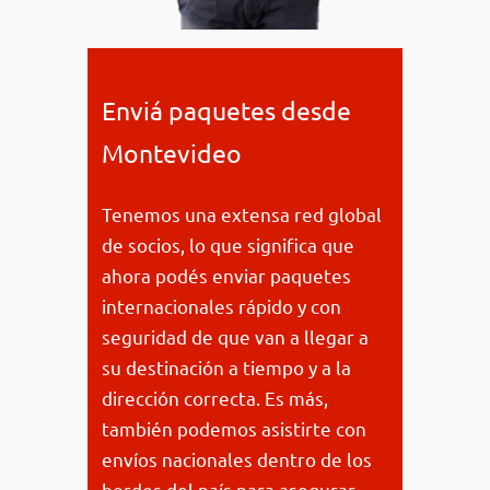
Enviá paquetes desde
Montevideo
Tenemos una extensa red global
de socios, lo que significa que
ahora podés enviar paquetes
internacionales rápido y con
seguridad de que van a llegar a
su destinación a tiempo y a la
dirección correcta. Es más,
también podemos asistirte con
envíos nacionales dentro de los
bordes del país para asegurar