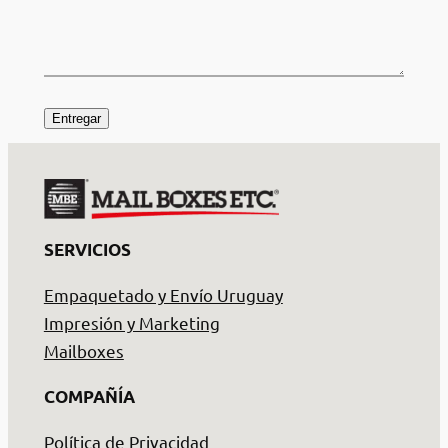
C
o
m
e
n
t
a
ri
SERVICIOS
o
s
Empaquetado y Envío Uruguay
Impresión y Marketing
Mailboxes
COMPAÑÍA
Política de Privacidad