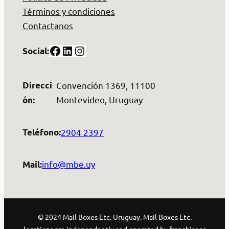
Términos y condiciones
Contactanos
Facebook
LinkedIn
Instagram
Social:
Direcci
Convención 1369, 11100
Montevideo, Uruguay
ón:
2904 2397
Teléfono:
info@mbe.uy
Mail:
© 2024 Mail Boxes Etc. Uruguay. Mail Boxes Etc.
locations are independently and operated by franchisees