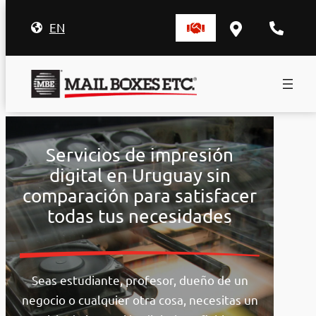
EN
Saltar
al
Servicios de impresión
contenido
digital en Uruguay sin
comparación para satisfacer
todas tus necesidades
Seas estudiante, profesor, dueño de un
negocio o cualquier otra cosa, necesitas un